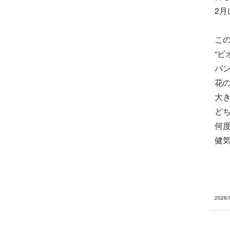
2
こ
“ビ
パ
花
大
ど
何
健
2026/