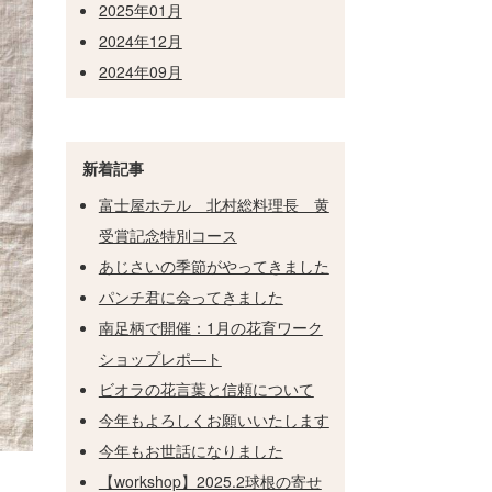
2025年01月
2024年12月
2024年09月
新着記事
富士屋ホテル 北村総料理長 黄
受賞記念特別コース
あじさいの季節がやってきました
パンチ君に会ってきました
南足柄で開催：1月の花育ワーク
ショップレポ―ト
ビオラの花言葉と信頼について
今年もよろしくお願いいたします
今年もお世話になりました
【workshop】2025.2球根の寄せ