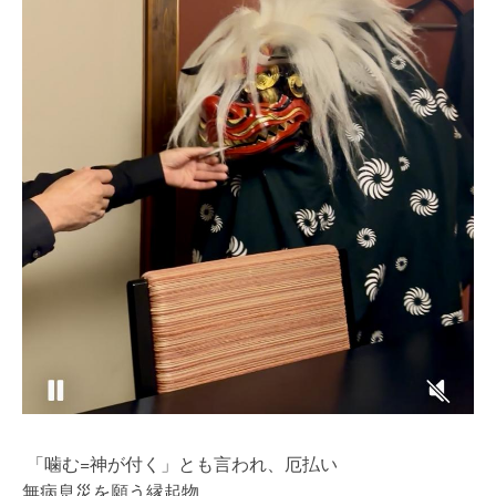
「噛む=神が付く」とも言われ、厄払い
無病息災を願う縁起物。