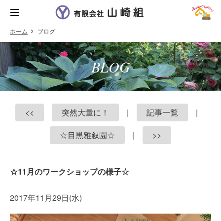
ホーム
ブログ
BLOG
<<
突然大量に！
|
記事一覧
|
☆目黒雅叙園☆
|
>>
☆11月のワークショップの様子☆
2017年11月29日(水)