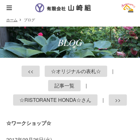
ホーム
ブログ
BLOG
<<
☆オリジナルの表札☆
|
記事一覧
|
☆RISTORANTE HONDA☆さん
|
>>
☆ワークショップ☆
2017年09月26日(火)